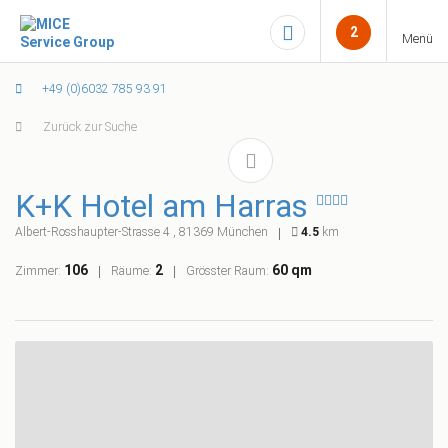
2
Menü
+49 (0)6032 785 93 91
Zurück zur Suche
K+K Hotel am Harras
Albert-Rosshaupter-Strasse 4 , 81369 München
4.5
km
106
2
60 qm
Zimmer:
Räume:
Grösster Raum: