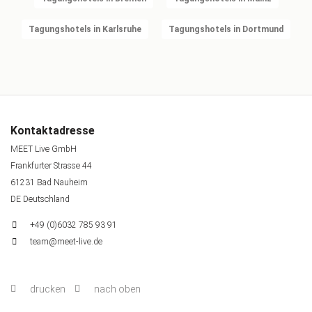
Tagungshotels in Karlsruhe
Tagungshotels in Dortmund
Kontaktadresse
MEET Live GmbH
Frankfurter Strasse 44
61231 Bad Nauheim
DE Deutschland
+49 (0)6032 785 93 91
team@meet-live.de
drucken
nach oben