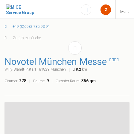
2
Menü
+49 (0)6032 785 93 91
Zurück zur Suche
Novotel München Messe
Willy-Brandt-Platz 1 , 81829 München
8.2
km
278
9
356 qm
Zimmer:
Räume:
Grösster Raum: