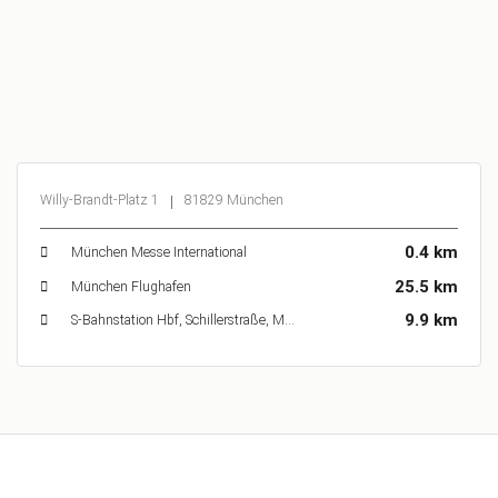
Willy-Brandt-Platz 1
81829 München
0.4 km
München Messe International
25.5 km
München Flughafen
9.9 km
S-Bahnstation Hbf, Schillerstraße, München, Deutschland