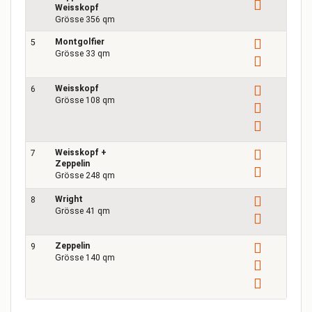
3
Weisskopf
Grösse 356 qm
Montgolfier
5
Grösse 33 qm
Weisskopf
6
Grösse 108 qm
Weisskopf +
7
Zeppelin
2
Grösse 248 qm
Wright
8
Grösse 41 qm
Zeppelin
9
Grösse 140 qm
1