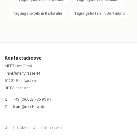
Tagungshotels in Karlsruhe
Tagungshotels in Dortmund
Kontaktadresse
MEET Live GmbH
Frankfurter Strasse 44
61231 Bad Nauheim
DE Deutschland
+49 (0)6032 785 93 91
team@meet-live.de
drucken
nach oben