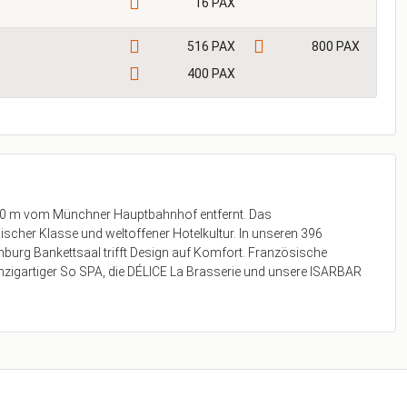
16 PAX
516 PAX
800 PAX
400 PAX
 100 m vom Münchner Hauptbahnhof entfernt. Das
scher Klasse und weltoffener Hotelkultur. In unseren 396
g Bankettsaal trifft Design auf Komfort. Französische
inzigartiger So SPA, die DÉLICE La Brasserie und unsere ISARBAR