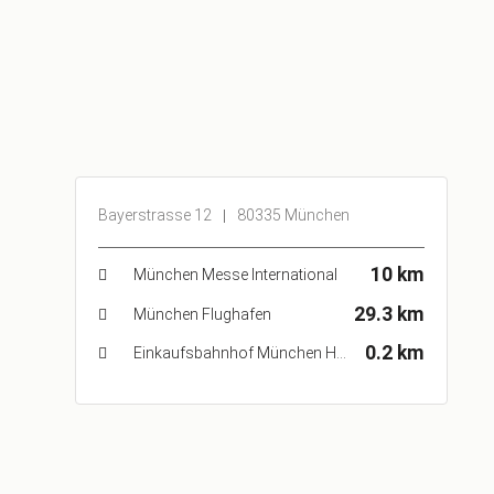
Bayerstrasse 12
80335 München
10 km
München Messe International
29.3 km
München Flughafen
0.2 km
Einkaufsbahnhof München Hbf, Bayerstraße, München, Deutschland