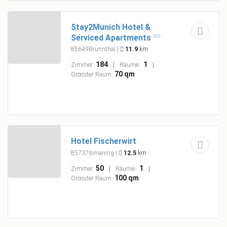
Stay2Munich Hotel &
Serviced Apartments
85649Brunnthal
|
11.9
km
184
1
Zimmer:
Räume:
70 qm
Grösster Raum:
Hotel Fischerwirt
85737Ismaning
|
12.5
km
50
1
Zimmer:
Räume:
100 qm
Grösster Raum: