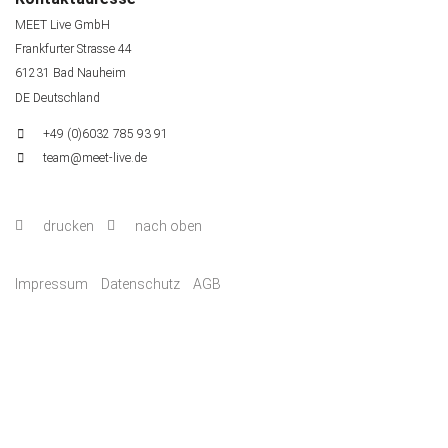
MEET Live GmbH
Frankfurter Strasse 44
61231 Bad Nauheim
DE Deutschland
+49 (0)6032 785 93 91
team@meet-live.de
drucken
nach oben
Impressum
Datenschutz
AGB