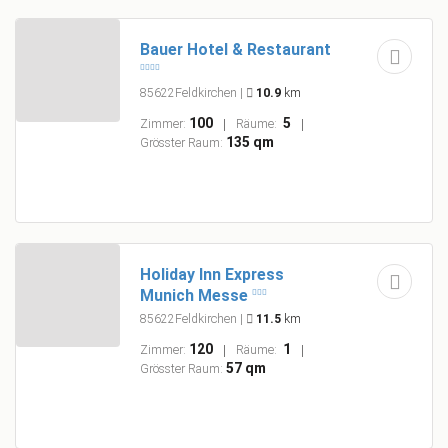
Bauer Hotel & Restaurant
85622Feldkirchen
|
10.9
km
100
5
Zimmer:
Räume:
135 qm
Grösster Raum:
Holiday Inn Express
Munich Messe
85622Feldkirchen
|
11.5
km
120
1
Zimmer:
Räume:
57 qm
Grösster Raum: