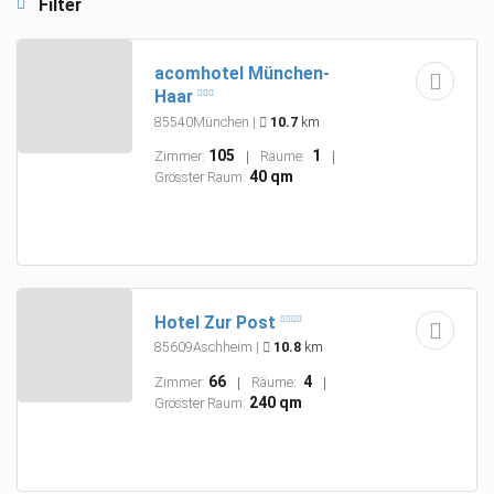
Filter
acomhotel München-
Haar
85540München
|
10.7
km
105
1
Zimmer:
Räume:
40 qm
Grösster Raum:
Hotel Zur Post
85609Aschheim
|
10.8
km
66
4
Zimmer:
Räume:
240 qm
Grösster Raum: