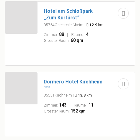
Hotel am Schloßpark
„Zum Kurfürst“
85764Oberschleißheim
|
12.9
km
88
4
Zimmer:
Räume:
60 qm
Grösster Raum:
Dormero Hotel Kirchheim
85551Kirchheim
|
13.3
km
143
11
Zimmer:
Räume:
152 qm
Grösster Raum: