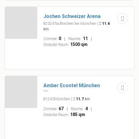
Jochen Schweizer Arena
82024Taufkirchen bei München
|
11.6
km
0
11
Zimmer:
Räume:
1500 qm
Grösster Raum:
Amber Econtel München
81243München
|
11.7
km
67
4
Zimmer:
Räume:
185 qm
Grösster Raum: